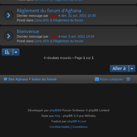
Règlement du forum d'Aghana
Dernier message par
Epoc
«
dim. 31 oct. 2021 10:30
Posté dans
Livre d'Or & Règlement du forum
Bienvenue
Dernier message par
Epoc
«
mar. 6 avr. 2021 14:24
Posté dans
Livre d'Or & Règlement du forum
4 résultats trouvés • Page
1
sur
1
Aller à
Site Aghana
Index du forum
Nous contacter
Développé par
phpBB
® Forum Software © phpBB Limited
Style par
Arty
- phpBB 3.3 par MrGaby
Traduit par
phpBB-fr.com
Confidentialité
|
Conditions