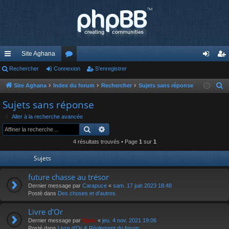
Site Aghana
cc
Rechercher
Connexion
or
S’enregistrer
on
’e
ès
u
ne
nr
Site Aghana
Index du forum
Rechercher
Sujets sans réponse
R
e
ra
m
xi
eg
Sujets sans réponse
c
pi
s
on
ist
Aller à la recherche avancée
h
Rechercher
Recherche avancée
de
re
e
4 résultats trouvés • Page
1
sur
1
r
r
c
Sujets
h
future chasse au trésor
e
Dernier message par
Carapuce
«
sam. 17 juin 2023 18:48
r
Posté dans
Des choses et d'autres
Livre d'Or
Dernier message par
Epoc
«
jeu. 4 nov. 2021 19:06
Posté dans
Livre d'Or & Règlement du forum