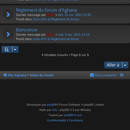
Règlement du forum d'Aghana
Dernier message par
Epoc
«
dim. 31 oct. 2021 10:30
Posté dans
Livre d'Or & Règlement du forum
Bienvenue
Dernier message par
Epoc
«
mar. 6 avr. 2021 14:24
Posté dans
Livre d'Or & Règlement du forum
4 résultats trouvés • Page
1
sur
1
Aller à
Site Aghana
Index du forum
Nous contacter
Développé par
phpBB
® Forum Software © phpBB Limited
Style par
Arty
- phpBB 3.3 par MrGaby
Traduit par
phpBB-fr.com
Confidentialité
|
Conditions