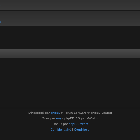
um
m
Développé par
phpBB
® Forum Software © phpBB Limited
Style par
Arty
- phpBB 3.3 par MrGaby
Traduit par
phpBB-fr.com
Confidentialité
|
Conditions