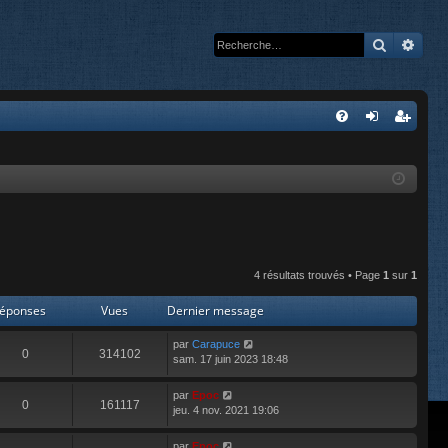
Recherc
Rech
A
FA
on
’e
Q
ne
nr
xi
eg
on
ist
re
4 résultats trouvés • Page
1
sur
1
r
éponses
Vues
Dernier message
par
Carapuce
0
314102
sam. 17 juin 2023 18:48
par
Epoc
0
161117
jeu. 4 nov. 2021 19:06
par
Epoc