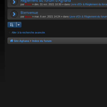
Règlement du forum d'Aghana
par
Epoc
»
dim. 31 oct. 2021 10:30
» dans
Livre d'Or & Règlement du for
Bienvenue
par
Epoc
»
mar. 6 avr. 2021 14:24
» dans
Livre d'Or & Règlement du foru
Aller à la recherche avancée
Site Aghana
Index du forum