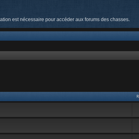
cation est nécessaire pour accéder aux forums des chasses.
R