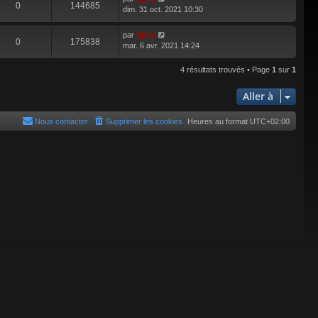
0
144685
dim. 31 oct. 2021 10:30
par
Epoc
0
175838
mar. 6 avr. 2021 14:24
4 résultats trouvés • Page
1
sur
1
Aller à
Nous contacter
Supprimer les cookies
Heures au format
UTC+02:00