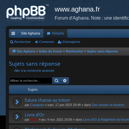
www.aghana.fr
Forum d'Aghana. Note : une identifi
Site Aghana
Forums
cc
Rechercher
Connexion
S’enregistrer
ès
Site Aghana
Index du forum
Rechercher
Sujets sans réponse
ra
Sujets sans réponse
pi
Aller à la recherche avancée
de
Rechercher
Recherche avancée
Sujets
future chasse au trésor
par
Carapuce
»
sam. 17 juin 2023 18:48
» dans
Des choses et d'autres
Livre d'Or
par
Epoc
»
jeu. 4 nov. 2021 19:06
» dans
Livre d'Or & Règlement du forum