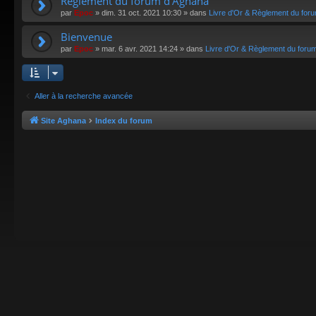
Règlement du forum d'Aghana
par
Epoc
»
dim. 31 oct. 2021 10:30
» dans
Livre d'Or & Règlement du for
Bienvenue
par
Epoc
»
mar. 6 avr. 2021 14:24
» dans
Livre d'Or & Règlement du foru
Aller à la recherche avancée
Site Aghana
Index du forum