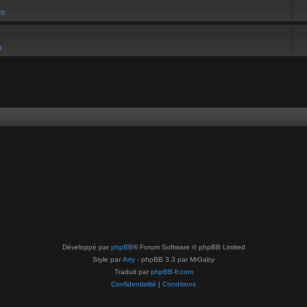
um
m
Développé par
phpBB
® Forum Software © phpBB Limited
Style par
Arty
- phpBB 3.3 par MrGaby
Traduit par
phpBB-fr.com
Confidentialité
|
Conditions