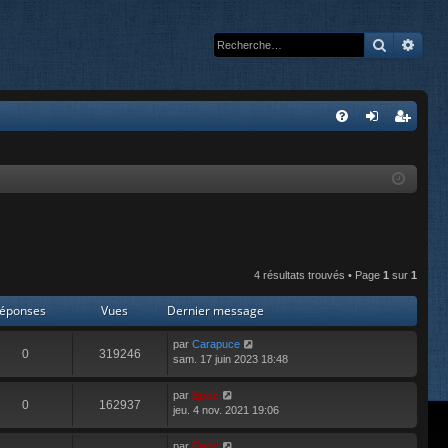
Recherc
Rech
A
FA
on
’e
Q
ne
nr
xi
eg
on
ist
re
4 résultats trouvés • Page
1
sur
1
r
éponses
Vues
Dernier message
par
Carapuce
0
319246
sam. 17 juin 2023 18:48
par
Epoc
0
162937
jeu. 4 nov. 2021 19:06
par
Epoc