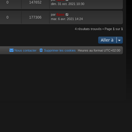
0
147652
dim. 31 oct. 2021 10:30
par
Epoc
0
177306
mar. 6 avr. 2021 14:24
4 résultats trouvés • Page
1
sur
1
Aller à
Nous contacter
Supprimer les cookies
Heures au format
UTC+02:00