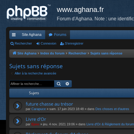
www.aghana.fr
Forum d'Aghana. Note : une identifi
Site Aghana
Forums
cc
Rechercher
Connexion
S’enregistrer
ès
Site Aghana
Index du forum
Rechercher
Sujets sans réponse
ra
Sujets sans réponse
pi
Aller à la recherche avancée
de
Rechercher
Recherche avancée
Sujets
future chasse au trésor
par
Carapuce
»
sam. 17 juin 2023 18:48
» dans
Des choses et d'autres
Livre d'Or
par
Epoc
»
jeu. 4 nov. 2021 19:06
» dans
Livre d'Or & Règlement du forum