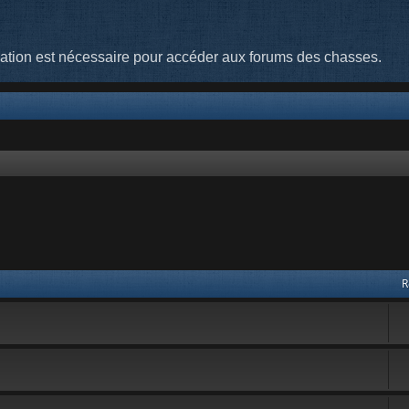
cation est nécessaire pour accéder aux forums des chasses.
R