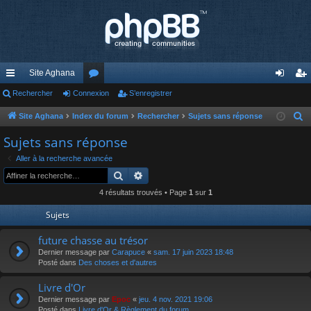
Site Aghana
cc
Rechercher
Connexion
or
S’enregistrer
on
’e
ès
u
ne
nr
Site Aghana
Index du forum
Rechercher
Sujets sans réponse
R
e
ra
m
xi
eg
Sujets sans réponse
c
pi
s
on
ist
Aller à la recherche avancée
h
Rechercher
Recherche avancée
de
re
e
4 résultats trouvés • Page
1
sur
1
r
r
c
Sujets
h
future chasse au trésor
e
Dernier message par
Carapuce
«
sam. 17 juin 2023 18:48
r
Posté dans
Des choses et d'autres
Livre d'Or
Dernier message par
Epoc
«
jeu. 4 nov. 2021 19:06
Posté dans
Livre d'Or & Règlement du forum