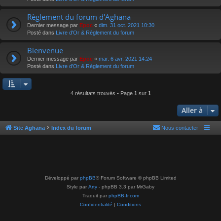
Règlement du forum d'Aghana
Dernier message par
Epoc
«
dim. 31 oct. 2021 10:30
Posté dans
Livre d'Or & Règlement du forum
Bienvenue
Dernier message par
Epoc
«
mar. 6 avr. 2021 14:24
Posté dans
Livre d'Or & Règlement du forum
4 résultats trouvés • Page
1
sur
1
Aller à
Site Aghana
Index du forum
Nous contacter
Développé par
phpBB
® Forum Software © phpBB Limited
Style par
Arty
- phpBB 3.3 par MrGaby
Traduit par
phpBB-fr.com
Confidentialité
|
Conditions