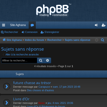
Site Aghana
cc
Rechercher
Connexion
or
S’enregistrer
on
’e
ès
u
ne
nr
Site Aghana
Index du forum
Rechercher
Sujets sans réponse
R
e
ra
m
xi
eg
Sujets sans réponse
c
pi
s
on
ist
Aller à la recherche avancée
h
Rechercher
Recherche avancée
de
re
e
4 résultats trouvés • Page
1
sur
1
r
r
c
Sujets
h
future chasse au trésor
e
Dernier message par
Carapuce
«
sam. 17 juin 2023 18:48
r
Posté dans
Des choses et d'autres
Livre d'Or
Dernier message par
Epoc
«
jeu. 4 nov. 2021 19:06
Posté dans
Livre d'Or & Règlement du forum