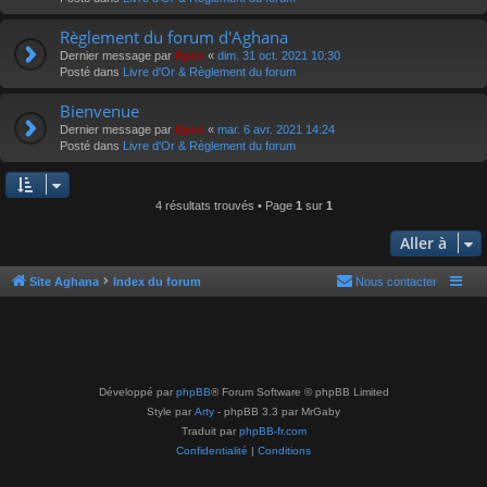
Règlement du forum d'Aghana
Dernier message par
Epoc
«
dim. 31 oct. 2021 10:30
Posté dans
Livre d'Or & Règlement du forum
Bienvenue
Dernier message par
Epoc
«
mar. 6 avr. 2021 14:24
Posté dans
Livre d'Or & Règlement du forum
4 résultats trouvés • Page
1
sur
1
Aller à
Site Aghana
Index du forum
Nous contacter
Développé par
phpBB
® Forum Software © phpBB Limited
Style par
Arty
- phpBB 3.3 par MrGaby
Traduit par
phpBB-fr.com
Confidentialité
|
Conditions