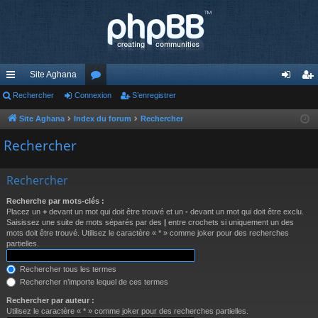
Site Aghana
cc
Rechercher
Connexion
or
S’enregistrer
on
’e
ès
u
ne
nr
Site Aghana
Index du forum
Rechercher
ra
m
xi
eg
Rechercher
pi
s
on
ist
Rechercher
de
re
Recherche par mots-clés :
r
Placez un
+
devant un mot qui doit être trouvé et un
-
devant un mot qui doit être exclu.
Saisissez une suite de mots séparés par des
|
entre crochets si uniquement un des
mots doit être trouvé. Utilisez le caractère « * » comme joker pour des recherches
partielles.
Rechercher tous les termes
Rechercher n’importe lequel de ces termes
Rechercher par auteur :
Utilisez le caractère « * » comme joker pour des recherches partielles.