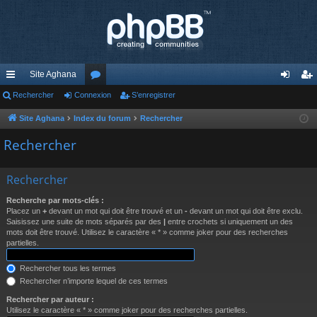
Site Aghana
cc
Rechercher
Connexion
or
S’enregistrer
on
’e
ès
u
ne
nr
Site Aghana
Index du forum
Rechercher
ra
m
xi
eg
Rechercher
pi
s
on
ist
Rechercher
de
re
Recherche par mots-clés :
r
Placez un
+
devant un mot qui doit être trouvé et un
-
devant un mot qui doit être exclu.
Saisissez une suite de mots séparés par des
|
entre crochets si uniquement un des
mots doit être trouvé. Utilisez le caractère « * » comme joker pour des recherches
partielles.
Rechercher tous les termes
Rechercher n’importe lequel de ces termes
Rechercher par auteur :
Utilisez le caractère « * » comme joker pour des recherches partielles.