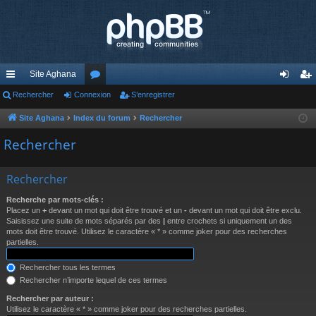
Site Aghana
cc
Rechercher
Connexion
or
S’enregistrer
on
’e
ès
u
ne
nr
Site Aghana
Index du forum
Rechercher
ra
m
xi
eg
Rechercher
pi
s
on
ist
Rechercher
de
re
Recherche par mots-clés :
r
Placez un
+
devant un mot qui doit être trouvé et un
-
devant un mot qui doit être exclu.
Saisissez une suite de mots séparés par des
|
entre crochets si uniquement un des
mots doit être trouvé. Utilisez le caractère « * » comme joker pour des recherches
partielles.
Rechercher tous les termes
Rechercher n’importe lequel de ces termes
Rechercher par auteur :
Utilisez le caractère « * » comme joker pour des recherches partielles.