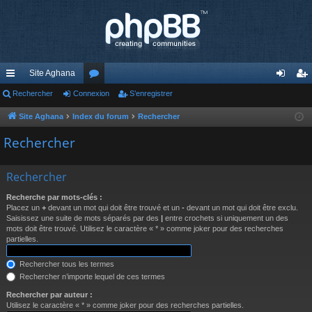
Site Aghana
cc
Rechercher
Connexion
or
S’enregistrer
on
’e
ès
u
ne
nr
Site Aghana
Index du forum
Rechercher
ra
m
xi
eg
Rechercher
pi
s
on
ist
Rechercher
de
re
Recherche par mots-clés :
r
Placez un
+
devant un mot qui doit être trouvé et un
-
devant un mot qui doit être exclu.
Saisissez une suite de mots séparés par des
|
entre crochets si uniquement un des
mots doit être trouvé. Utilisez le caractère « * » comme joker pour des recherches
partielles.
Rechercher tous les termes
Rechercher n’importe lequel de ces termes
Rechercher par auteur :
Utilisez le caractère « * » comme joker pour des recherches partielles.