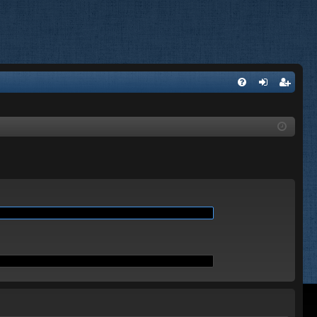
A
FA
on
’e
Q
ne
nr
xi
eg
on
ist
re
r