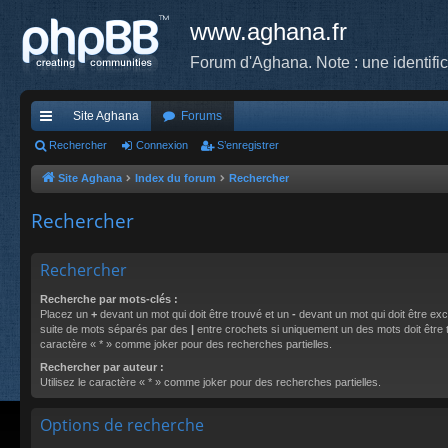
www.aghana.fr
Forum d'Aghana. Note : une identifi
Site Aghana
Forums
cc
Rechercher
Connexion
S’enregistrer
ès
Site Aghana
Index du forum
Rechercher
ra
Rechercher
pi
de
Rechercher
Recherche par mots-clés :
Placez un
+
devant un mot qui doit être trouvé et un
-
devant un mot qui doit être exc
suite de mots séparés par des
|
entre crochets si uniquement un des mots doit être tr
caractère « * » comme joker pour des recherches partielles.
Rechercher par auteur :
Utilisez le caractère « * » comme joker pour des recherches partielles.
Options de recherche