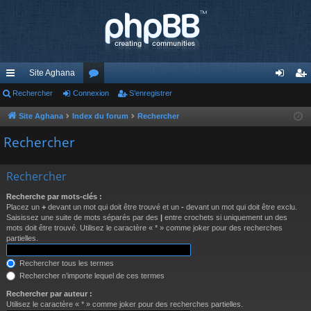
Site Aghana
cc
Rechercher
Connexion
or
S’enregistrer
on
’e
ès
u
ne
nr
Site Aghana
Index du forum
Rechercher
ra
m
xi
eg
Rechercher
pi
s
on
ist
Rechercher
de
re
Recherche par mots-clés :
r
Placez un
+
devant un mot qui doit être trouvé et un
-
devant un mot qui doit être exclu.
Saisissez une suite de mots séparés par des
|
entre crochets si uniquement un des
mots doit être trouvé. Utilisez le caractère « * » comme joker pour des recherches
partielles.
Rechercher tous les termes
Rechercher n’importe lequel de ces termes
Rechercher par auteur :
Utilisez le caractère « * » comme joker pour des recherches partielles.