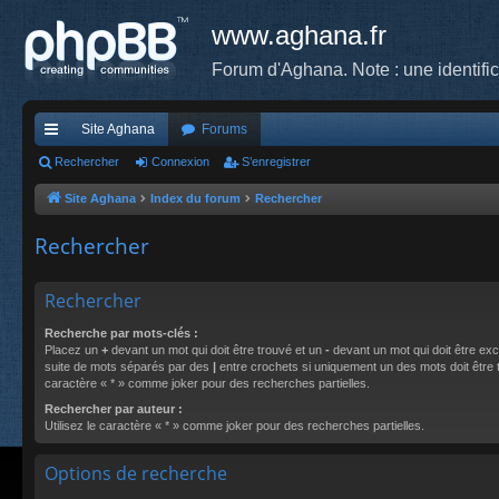
www.aghana.fr
Forum d'Aghana. Note : une identifi
Site Aghana
Forums
cc
Rechercher
Connexion
S’enregistrer
ès
Site Aghana
Index du forum
Rechercher
ra
Rechercher
pi
de
Rechercher
Recherche par mots-clés :
Placez un
+
devant un mot qui doit être trouvé et un
-
devant un mot qui doit être exc
suite de mots séparés par des
|
entre crochets si uniquement un des mots doit être tr
caractère « * » comme joker pour des recherches partielles.
Rechercher par auteur :
Utilisez le caractère « * » comme joker pour des recherches partielles.
Options de recherche