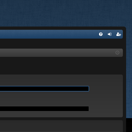
A
FA
on
’e
Q
ne
nr
xi
eg
on
ist
re
r