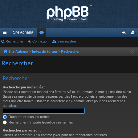
Site Aghana
cc
Rechercher
Connexion
or
S’enregistrer
on
’e
ès
u
ne
nr
Site Aghana
Index du forum
Rechercher
ra
m
xi
eg
Rechercher
pi
s
on
ist
Rechercher
de
re
Recherche par mots-clés :
r
Placez un
+
devant un mot qui doit être trouvé et un
-
devant un mot qui doit être exclu.
Saisissez une suite de mots séparés par des
|
entre crochets si uniquement un des
mots doit être trouvé. Utilisez le caractère « * » comme joker pour des recherches
partielles.
Rechercher tous les termes
Rechercher n’importe lequel de ces termes
Rechercher par auteur :
Utilisez le caractère « * » comme joker pour des recherches partielles.