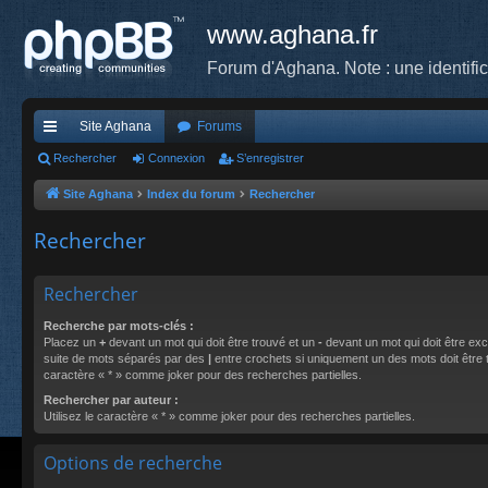
www.aghana.fr
Forum d'Aghana. Note : une identifi
Site Aghana
Forums
cc
Rechercher
Connexion
S’enregistrer
ès
Site Aghana
Index du forum
Rechercher
ra
Rechercher
pi
de
Rechercher
Recherche par mots-clés :
Placez un
+
devant un mot qui doit être trouvé et un
-
devant un mot qui doit être exc
suite de mots séparés par des
|
entre crochets si uniquement un des mots doit être tr
caractère « * » comme joker pour des recherches partielles.
Rechercher par auteur :
Utilisez le caractère « * » comme joker pour des recherches partielles.
Options de recherche