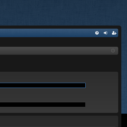
A
FA
on
’e
Q
ne
nr
xi
eg
on
ist
re
r