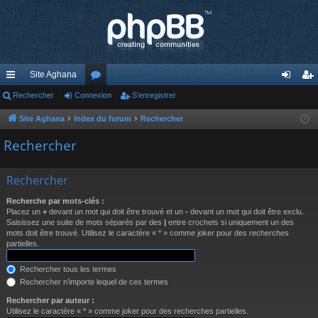
Site Aghana
cc
Rechercher
Connexion
or
S’enregistrer
on
’e
ès
u
ne
nr
Site Aghana
Index du forum
Rechercher
ra
m
xi
eg
Rechercher
pi
s
on
ist
Rechercher
de
re
Recherche par mots-clés :
r
Placez un
+
devant un mot qui doit être trouvé et un
-
devant un mot qui doit être exclu.
Saisissez une suite de mots séparés par des
|
entre crochets si uniquement un des
mots doit être trouvé. Utilisez le caractère « * » comme joker pour des recherches
partielles.
Rechercher tous les termes
Rechercher n’importe lequel de ces termes
Rechercher par auteur :
Utilisez le caractère « * » comme joker pour des recherches partielles.