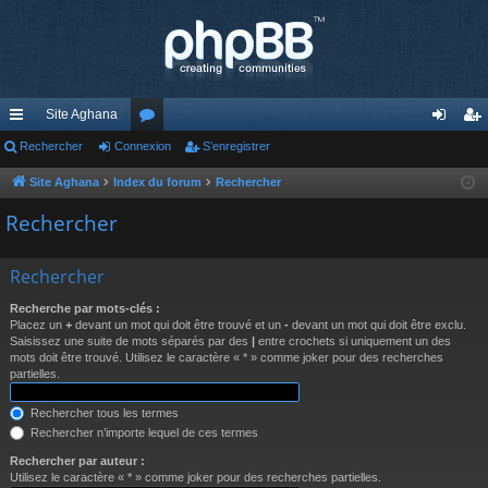
Site Aghana
cc
Rechercher
Connexion
or
S’enregistrer
on
’e
ès
u
ne
nr
Site Aghana
Index du forum
Rechercher
ra
m
xi
eg
Rechercher
pi
s
on
ist
Rechercher
de
re
Recherche par mots-clés :
r
Placez un
+
devant un mot qui doit être trouvé et un
-
devant un mot qui doit être exclu.
Saisissez une suite de mots séparés par des
|
entre crochets si uniquement un des
mots doit être trouvé. Utilisez le caractère « * » comme joker pour des recherches
partielles.
Rechercher tous les termes
Rechercher n’importe lequel de ces termes
Rechercher par auteur :
Utilisez le caractère « * » comme joker pour des recherches partielles.