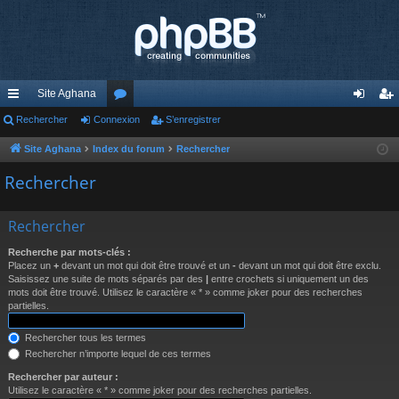
Site Aghana
cc
Rechercher
Connexion
or
S’enregistrer
on
’e
ès
u
ne
nr
Site Aghana
Index du forum
Rechercher
ra
m
xi
eg
Rechercher
pi
s
on
ist
Rechercher
de
re
Recherche par mots-clés :
r
Placez un
+
devant un mot qui doit être trouvé et un
-
devant un mot qui doit être exclu.
Saisissez une suite de mots séparés par des
|
entre crochets si uniquement un des
mots doit être trouvé. Utilisez le caractère « * » comme joker pour des recherches
partielles.
Rechercher tous les termes
Rechercher n’importe lequel de ces termes
Rechercher par auteur :
Utilisez le caractère « * » comme joker pour des recherches partielles.