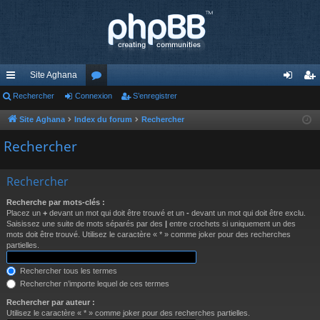
Site Aghana
cc
Rechercher
Connexion
or
S’enregistrer
on
’e
ès
u
ne
nr
Site Aghana
Index du forum
Rechercher
ra
m
xi
eg
Rechercher
pi
s
on
ist
Rechercher
de
re
Recherche par mots-clés :
r
Placez un
+
devant un mot qui doit être trouvé et un
-
devant un mot qui doit être exclu.
Saisissez une suite de mots séparés par des
|
entre crochets si uniquement un des
mots doit être trouvé. Utilisez le caractère « * » comme joker pour des recherches
partielles.
Rechercher tous les termes
Rechercher n’importe lequel de ces termes
Rechercher par auteur :
Utilisez le caractère « * » comme joker pour des recherches partielles.