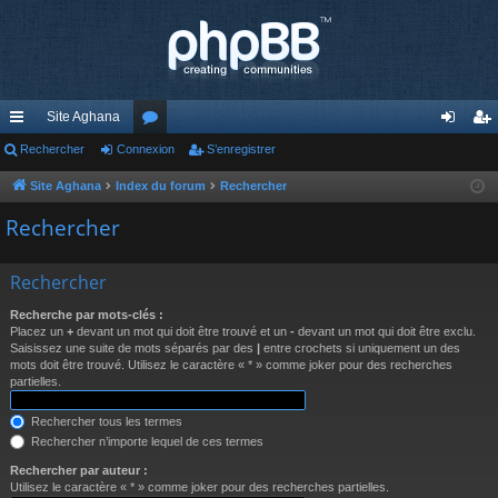
Site Aghana
cc
Rechercher
Connexion
or
S’enregistrer
on
’e
ès
u
ne
nr
Site Aghana
Index du forum
Rechercher
ra
m
xi
eg
Rechercher
pi
s
on
ist
Rechercher
de
re
Recherche par mots-clés :
r
Placez un
+
devant un mot qui doit être trouvé et un
-
devant un mot qui doit être exclu.
Saisissez une suite de mots séparés par des
|
entre crochets si uniquement un des
mots doit être trouvé. Utilisez le caractère « * » comme joker pour des recherches
partielles.
Rechercher tous les termes
Rechercher n’importe lequel de ces termes
Rechercher par auteur :
Utilisez le caractère « * » comme joker pour des recherches partielles.