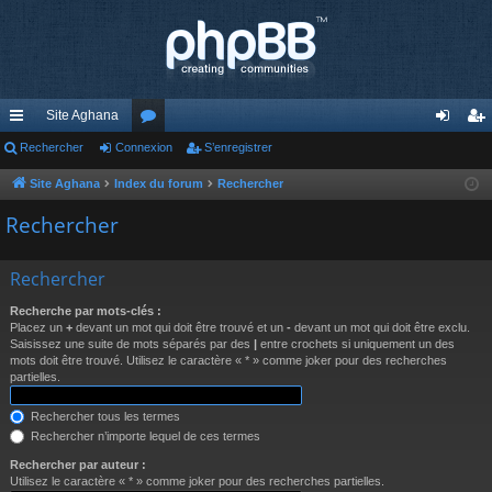
Site Aghana
cc
Rechercher
Connexion
or
S’enregistrer
on
’e
ès
u
ne
nr
Site Aghana
Index du forum
Rechercher
ra
m
xi
eg
Rechercher
pi
s
on
ist
Rechercher
de
re
Recherche par mots-clés :
r
Placez un
+
devant un mot qui doit être trouvé et un
-
devant un mot qui doit être exclu.
Saisissez une suite de mots séparés par des
|
entre crochets si uniquement un des
mots doit être trouvé. Utilisez le caractère « * » comme joker pour des recherches
partielles.
Rechercher tous les termes
Rechercher n’importe lequel de ces termes
Rechercher par auteur :
Utilisez le caractère « * » comme joker pour des recherches partielles.