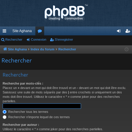
Site Aghana
cc
Rechercher
Connexion
or
S’enregistrer
on
’e
ès
u
ne
nr
Site Aghana
Index du forum
Rechercher
ra
m
xi
eg
Rechercher
pi
s
on
ist
Rechercher
de
re
Recherche par mots-clés :
r
Placez un
+
devant un mot qui doit être trouvé et un
-
devant un mot qui doit être exclu.
Saisissez une suite de mots séparés par des
|
entre crochets si uniquement un des
mots doit être trouvé. Utilisez le caractère « * » comme joker pour des recherches
partielles.
Rechercher tous les termes
Rechercher n’importe lequel de ces termes
Rechercher par auteur :
Utilisez le caractère « * » comme joker pour des recherches partielles.