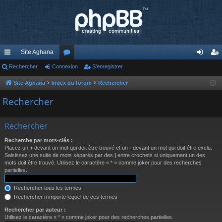
Site Aghana
cc
Rechercher
Connexion
or
S’enregistrer
on
’e
ès
u
ne
nr
Site Aghana
Index du forum
Rechercher
ra
m
xi
eg
Rechercher
pi
s
on
ist
Rechercher
de
re
Recherche par mots-clés :
r
Placez un
+
devant un mot qui doit être trouvé et un
-
devant un mot qui doit être exclu.
Saisissez une suite de mots séparés par des
|
entre crochets si uniquement un des
mots doit être trouvé. Utilisez le caractère « * » comme joker pour des recherches
partielles.
Rechercher tous les termes
Rechercher n’importe lequel de ces termes
Rechercher par auteur :
Utilisez le caractère « * » comme joker pour des recherches partielles.