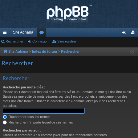
Site Aghana
cc
Rechercher
Connexion
or
S’enregistrer
on
’e
ès
u
ne
nr
Site Aghana
Index du forum
Rechercher
ra
m
xi
eg
Rechercher
pi
s
on
ist
Rechercher
de
re
Recherche par mots-clés :
r
Placez un
+
devant un mot qui doit être trouvé et un
-
devant un mot qui doit être exclu.
Saisissez une suite de mots séparés par des
|
entre crochets si uniquement un des
mots doit être trouvé. Utilisez le caractère « * » comme joker pour des recherches
partielles.
Rechercher tous les termes
Rechercher n’importe lequel de ces termes
Rechercher par auteur :
Utilisez le caractère « * » comme joker pour des recherches partielles.