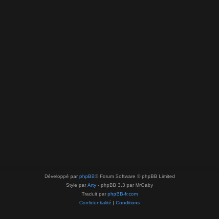
Développé par
phpBB
® Forum Software © phpBB Limited
Style par
Arty
- phpBB 3.3 par MrGaby
Traduit par
phpBB-fr.com
Confidentialité
|
Conditions