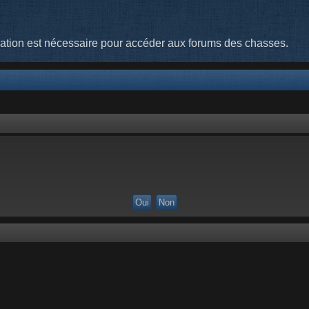
cation est nécessaire pour accéder aux forums des chasses.