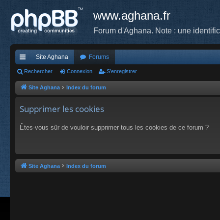
www.aghana.fr
Forum d'Aghana. Note : une identifi
Site Aghana
Forums
cc
Rechercher
Connexion
S’enregistrer
ès
Site Aghana
Index du forum
ra
Supprimer les cookies
pi
Êtes-vous sûr de vouloir supprimer tous les cookies de ce forum ?
de
Site Aghana
Index du forum