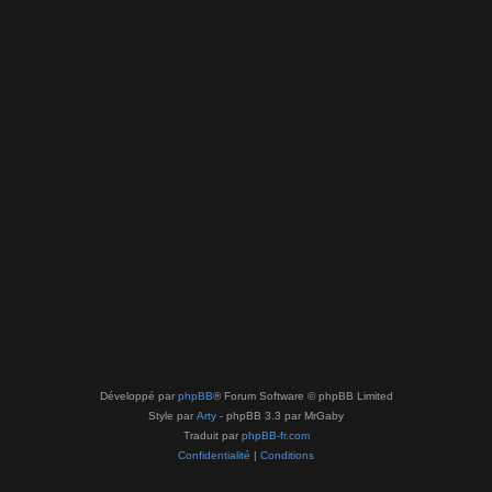
Développé par
phpBB
® Forum Software © phpBB Limited
Style par
Arty
- phpBB 3.3 par MrGaby
Traduit par
phpBB-fr.com
Confidentialité
|
Conditions