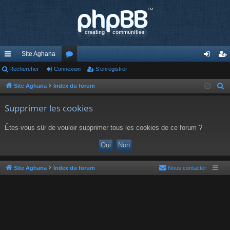
Site Aghana
cc
Rechercher
Connexion
or
S’enregistrer
on
’e
ès
u
ne
nr
Site Aghana
Index du forum
R
e
ra
m
xi
eg
Supprimer les cookies
c
pi
s
on
ist
h
Êtes-vous sûr de vouloir supprimer tous les cookies de ce forum ?
de
re
e
r
r
c
h
Site Aghana
Index du forum
Nous contacter
e
r