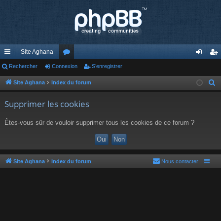
Site Aghana
cc
Rechercher
Connexion
or
S’enregistrer
on
’e
ès
u
ne
nr
Site Aghana
Index du forum
R
e
ra
m
xi
eg
Supprimer les cookies
c
pi
s
on
ist
h
Êtes-vous sûr de vouloir supprimer tous les cookies de ce forum ?
de
re
e
r
r
c
h
Site Aghana
Index du forum
Nous contacter
e
r