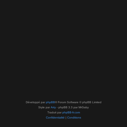
Développé par
phpBB
® Forum Software © phpBB Limited
Style par
Arty
- phpBB 3.3 par MrGaby
Traduit par
phpBB-fr.com
Confidentialité
|
Conditions