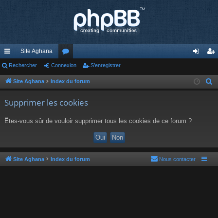
Site Aghana
cc
Rechercher
Connexion
or
S’enregistrer
on
’e
ès
u
ne
nr
Site Aghana
Index du forum
R
e
ra
m
xi
eg
Supprimer les cookies
c
pi
s
on
ist
h
Êtes-vous sûr de vouloir supprimer tous les cookies de ce forum ?
de
re
e
r
r
c
h
Site Aghana
Index du forum
Nous contacter
e
r