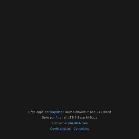
Développé par
phpBB
® Forum Software © phpBB Limited
Style par
Arty
- phpBB 3.3 par MrGaby
Traduit par
phpBB-fr.com
Confidentialité
|
Conditions