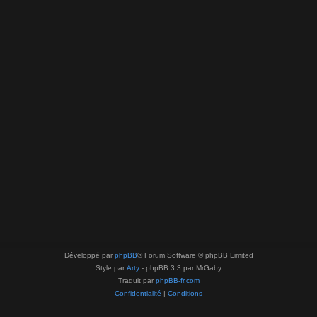
Développé par
phpBB
® Forum Software © phpBB Limited
Style par
Arty
- phpBB 3.3 par MrGaby
Traduit par
phpBB-fr.com
Confidentialité
|
Conditions