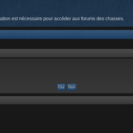
cation est nécessaire pour accéder aux forums des chasses.