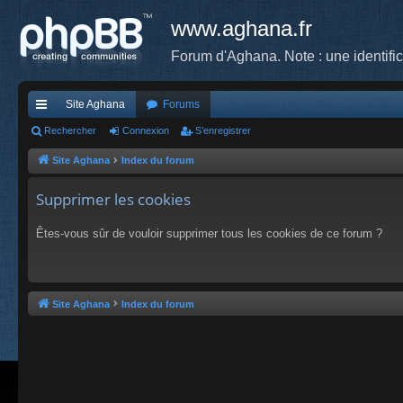
www.aghana.fr
Forum d'Aghana. Note : une identifi
Site Aghana
Forums
cc
Rechercher
Connexion
S’enregistrer
ès
Site Aghana
Index du forum
ra
Supprimer les cookies
pi
Êtes-vous sûr de vouloir supprimer tous les cookies de ce forum ?
de
Site Aghana
Index du forum