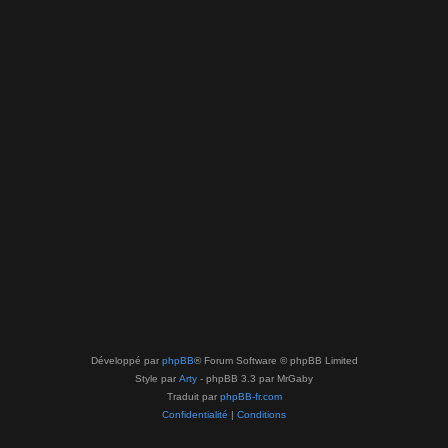
Développé par
phpBB
® Forum Software © phpBB Limited
Style par
Arty
- phpBB 3.3 par MrGaby
Traduit par
phpBB-fr.com
Confidentialité
|
Conditions