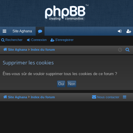
Site Aghana
cc
Rechercher
Connexion
or
S’enregistrer
on
’e
ès
u
ne
nr
Site Aghana
Index du forum
R
e
ra
m
xi
eg
Supprimer les cookies
c
pi
s
on
ist
h
Êtes-vous sûr de vouloir supprimer tous les cookies de ce forum ?
de
re
e
r
r
c
h
Site Aghana
Index du forum
Nous contacter
e
r