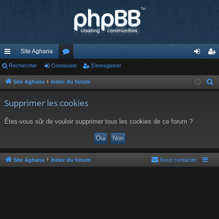
Site Aghana
cc
Rechercher
Connexion
or
S’enregistrer
on
’e
ès
u
ne
nr
Site Aghana
Index du forum
R
e
ra
m
xi
eg
Supprimer les cookies
c
pi
s
on
ist
h
Êtes-vous sûr de vouloir supprimer tous les cookies de ce forum ?
de
re
e
r
r
c
h
Site Aghana
Index du forum
Nous contacter
e
r