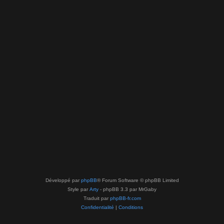
Développé par
phpBB
® Forum Software © phpBB Limited
Style par
Arty
- phpBB 3.3 par MrGaby
Traduit par
phpBB-fr.com
Confidentialité
|
Conditions