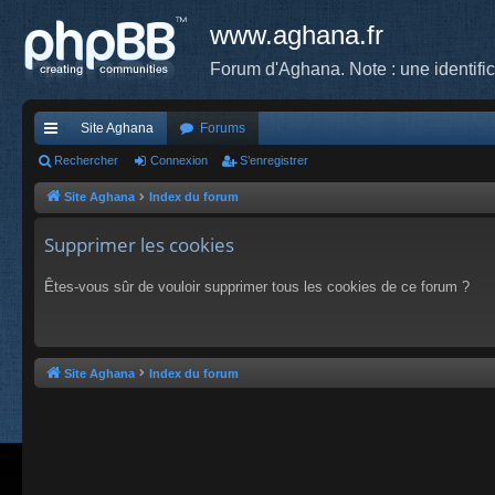
www.aghana.fr
Forum d'Aghana. Note : une identifi
Site Aghana
Forums
cc
Rechercher
Connexion
S’enregistrer
ès
Site Aghana
Index du forum
ra
Supprimer les cookies
pi
Êtes-vous sûr de vouloir supprimer tous les cookies de ce forum ?
de
Site Aghana
Index du forum