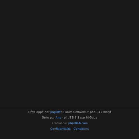
Développé par
phpBB
® Forum Software © phpBB Limited
Style par
Arty
- phpBB 3.3 par MrGaby
Traduit par
phpBB-fr.com
Confidentialité
|
Conditions