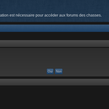
cation est nécessaire pour accéder aux forums des chasses.