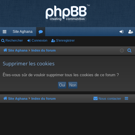
Site Aghana
cc
Rechercher
Connexion
or
S’enregistrer
on
’e
ès
u
ne
nr
Site Aghana
Index du forum
R
e
ra
m
xi
eg
Supprimer les cookies
c
pi
s
on
ist
h
Êtes-vous sûr de vouloir supprimer tous les cookies de ce forum ?
de
re
e
r
r
c
h
Site Aghana
Index du forum
Nous contacter
e
r