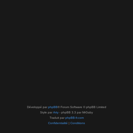
Développé par
phpBB
® Forum Software © phpBB Limited
Style par
Arty
- phpBB 3.3 par MrGaby
Traduit par
phpBB-fr.com
Confidentialité
|
Conditions