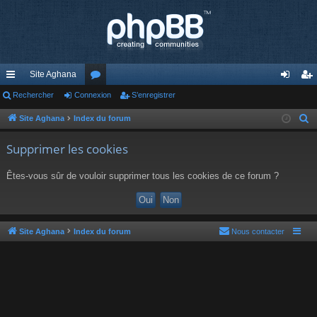
Site Aghana
cc
Rechercher
Connexion
or
S’enregistrer
on
’e
ès
u
ne
nr
Site Aghana
Index du forum
R
e
ra
m
xi
eg
Supprimer les cookies
c
pi
s
on
ist
h
Êtes-vous sûr de vouloir supprimer tous les cookies de ce forum ?
de
re
e
r
r
c
h
Site Aghana
Index du forum
Nous contacter
e
r