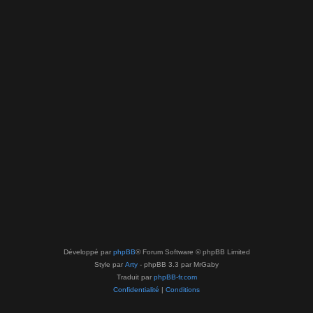
Développé par
phpBB
® Forum Software © phpBB Limited
Style par
Arty
- phpBB 3.3 par MrGaby
Traduit par
phpBB-fr.com
Confidentialité
|
Conditions