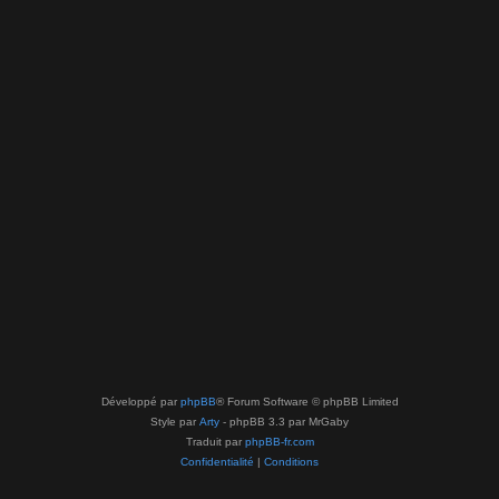
Développé par
phpBB
® Forum Software © phpBB Limited
Style par
Arty
- phpBB 3.3 par MrGaby
Traduit par
phpBB-fr.com
Confidentialité
|
Conditions