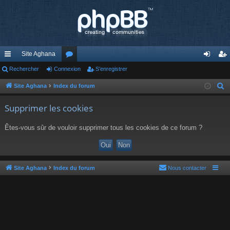
Site Aghana
cc
Rechercher
Connexion
or
S’enregistrer
on
’e
ès
u
ne
nr
Site Aghana
Index du forum
R
e
ra
m
xi
eg
Supprimer les cookies
c
pi
s
on
ist
h
Êtes-vous sûr de vouloir supprimer tous les cookies de ce forum ?
de
re
e
r
r
c
h
Site Aghana
Index du forum
Nous contacter
e
r