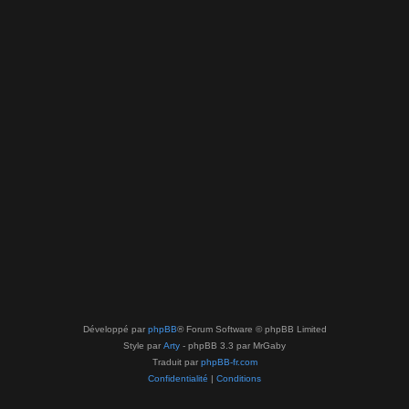
Développé par
phpBB
® Forum Software © phpBB Limited
Style par
Arty
- phpBB 3.3 par MrGaby
Traduit par
phpBB-fr.com
Confidentialité
|
Conditions