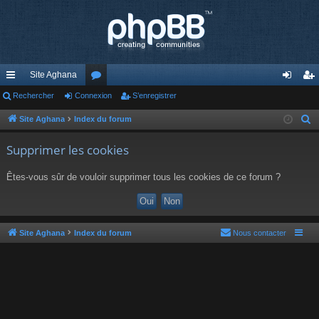
Site Aghana
cc
Rechercher
Connexion
or
S’enregistrer
on
’e
ès
u
ne
nr
Site Aghana
Index du forum
R
e
ra
m
xi
eg
Supprimer les cookies
c
pi
s
on
ist
h
Êtes-vous sûr de vouloir supprimer tous les cookies de ce forum ?
de
re
e
r
r
c
h
Site Aghana
Index du forum
Nous contacter
e
r