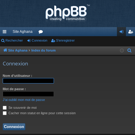
Site Aghana
cc
Rechercher
Connexion
or
S’enregistrer
on
’e
ès
u
ne
nr
Site Aghana
Index du forum
R
e
ra
m
xi
eg
Connexion
c
pi
s
on
ist
h
Nom d’utilisateur :
de
re
e
r
r
Mot de passe :
c
h
J’ai oublié mon mot de passe
e
Se souvenir de moi
r
Cacher mon statut en ligne pour cette session