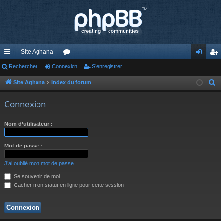
Site Aghana
cc
Rechercher
Connexion
or
S’enregistrer
on
’e
ès
u
ne
nr
Site Aghana
Index du forum
R
e
ra
m
xi
eg
Connexion
c
pi
s
on
ist
h
Nom d’utilisateur :
de
re
e
r
r
Mot de passe :
c
h
J’ai oublié mon mot de passe
e
Se souvenir de moi
r
Cacher mon statut en ligne pour cette session