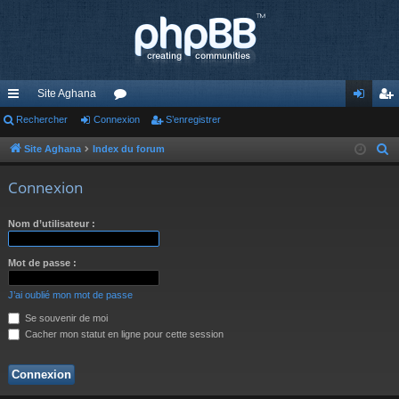
Site Aghana
cc
Rechercher
Connexion
or
S’enregistrer
on
’e
ès
u
ne
nr
Site Aghana
Index du forum
R
e
ra
m
xi
eg
Connexion
c
pi
s
on
ist
h
Nom d’utilisateur :
de
re
e
r
r
Mot de passe :
c
h
J’ai oublié mon mot de passe
e
Se souvenir de moi
r
Cacher mon statut en ligne pour cette session