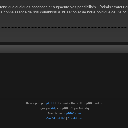
prend que quelques secondes et augmente vos possibilités. L’administrateur 
 connaissance de nos conditions d’utilisation et de notre politique de vie pri
Développé par
phpBB
® Forum Software © phpBB Limited
Style par
Arty
- phpBB 3.3 par MrGaby
Traduit par
phpBB-fr.com
Confidentialité
|
Conditions