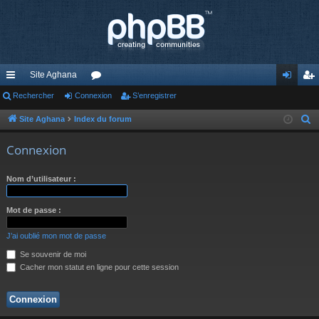
Site Aghana
cc
Rechercher
Connexion
or
S’enregistrer
on
’e
ès
u
ne
nr
Site Aghana
Index du forum
R
e
ra
m
xi
eg
Connexion
c
pi
s
on
ist
h
Nom d’utilisateur :
de
re
e
r
r
Mot de passe :
c
h
J’ai oublié mon mot de passe
e
Se souvenir de moi
r
Cacher mon statut en ligne pour cette session