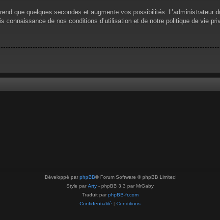
prend que quelques secondes et augmente vos possibilités. L’administrateur 
 connaissance de nos conditions d’utilisation et de notre politique de vie pri
Développé par
phpBB
® Forum Software © phpBB Limited
Style par
Arty
- phpBB 3.3 par MrGaby
Traduit par
phpBB-fr.com
Confidentialité
|
Conditions