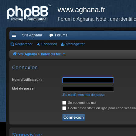
www.aghana.fr
Forum d'Aghana. Note : une identifi
Site Aghana
Forums
cc
Rechercher
Connexion
S’enregistrer
ès
Site Aghana
Index du forum
ra
Connexion
pi
Nom d’utilisateur :
de
Mot de passe :
J’ai oublié mon mot de passe
Se souvenir de moi
Cacher mon statut en ligne pour cette session
S’enregistrer