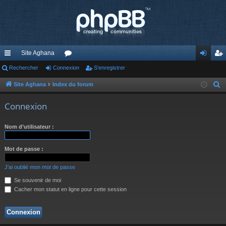
Site Aghana
cc
Rechercher
Connexion
or
S’enregistrer
on
’e
ès
u
ne
nr
Site Aghana
Index du forum
R
e
ra
m
xi
eg
Connexion
c
pi
s
on
ist
h
Nom d’utilisateur :
de
re
e
r
r
Mot de passe :
c
h
J’ai oublié mon mot de passe
e
Se souvenir de moi
r
Cacher mon statut en ligne pour cette session