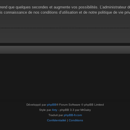
prend que quelques secondes et augmente vos possibilités. L’administrateur 
 connaissance de nos conditions d’utilisation et de notre politique de vie pri
Développé par
phpBB
® Forum Software © phpBB Limited
Style par
Arty
- phpBB 3.3 par MrGaby
Traduit par
phpBB-fr.com
Confidentialité
|
Conditions