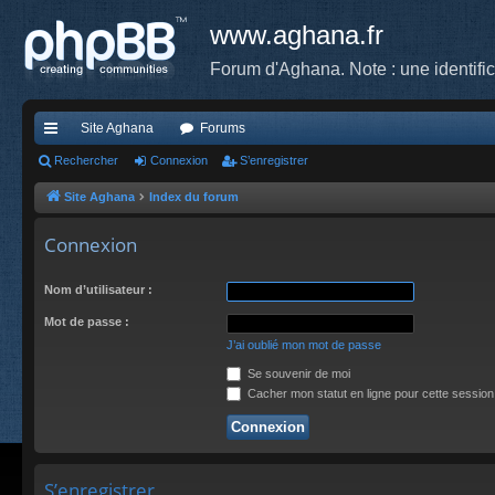
www.aghana.fr
Forum d'Aghana. Note : une identifi
Site Aghana
Forums
cc
Rechercher
Connexion
S’enregistrer
ès
Site Aghana
Index du forum
ra
Connexion
pi
Nom d’utilisateur :
de
Mot de passe :
J’ai oublié mon mot de passe
Se souvenir de moi
Cacher mon statut en ligne pour cette session
S’enregistrer