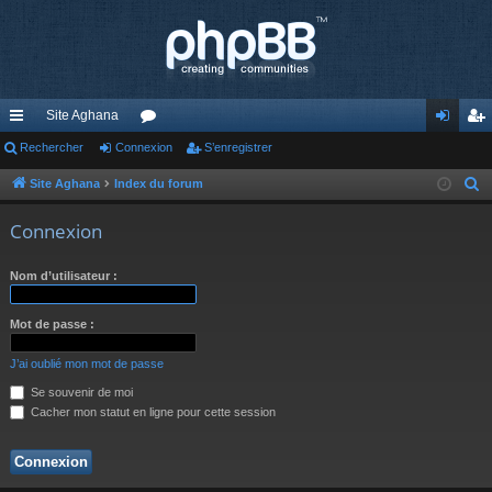
Site Aghana
cc
Rechercher
Connexion
or
S’enregistrer
on
’e
ès
u
ne
nr
Site Aghana
Index du forum
R
e
ra
m
xi
eg
Connexion
c
pi
s
on
ist
h
Nom d’utilisateur :
de
re
e
r
r
Mot de passe :
c
h
J’ai oublié mon mot de passe
e
Se souvenir de moi
r
Cacher mon statut en ligne pour cette session