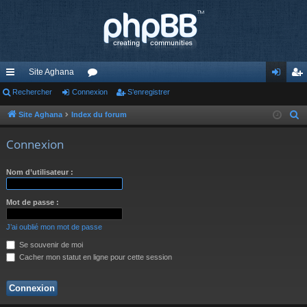
Site Aghana
cc
Rechercher
Connexion
or
S’enregistrer
on
’e
ès
u
ne
nr
Site Aghana
Index du forum
R
e
ra
m
xi
eg
Connexion
c
pi
s
on
ist
h
Nom d’utilisateur :
de
re
e
r
r
Mot de passe :
c
h
J’ai oublié mon mot de passe
e
Se souvenir de moi
r
Cacher mon statut en ligne pour cette session