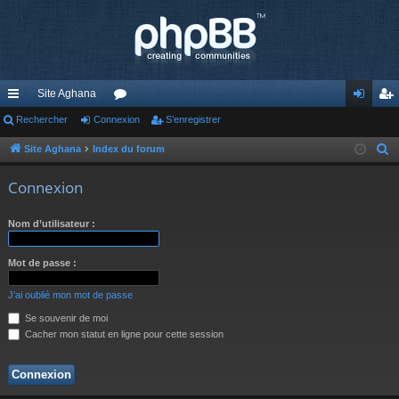
Site Aghana
cc
Rechercher
Connexion
or
S’enregistrer
on
’e
ès
u
ne
nr
Site Aghana
Index du forum
R
e
ra
m
xi
eg
Connexion
c
pi
s
on
ist
h
Nom d’utilisateur :
de
re
e
r
r
Mot de passe :
c
h
J’ai oublié mon mot de passe
e
Se souvenir de moi
r
Cacher mon statut en ligne pour cette session