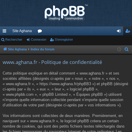
Site Aghana
cc
Rechercher
Connexion
or
S’enregistrer
on
’e
ès
u
ne
nr
Site Aghana
Index du forum
R
e
ra
m
xi
eg
www.aghana.fr - Politique de confidentialité
c
pi
s
on
ist
h
Cette politique explique en détail comment « www.aghana.fr » et ses
de
re
e
sociétés affiliées (désignés ci-après par « nous », « notre », « nos »,
r
« www.aghana.fr », « https://www.aghana.fr/phpBB3 ») et phpBB (désigné
r
c
ci-après par « ils », « eux », « leur », « logiciel phpBB »,
« www.phpbb.com », « phpBB Limited », « Équipes phpBB ») utilisent
h
n’importe quelle information collectée pendant n’importe quelle session
e
d’utilisation de votre part (désignée ci-après par « vos informations »).
r
Vos informations sont collectées de deux manières. Premièrement, en
naviguant sur « www.aghana.fr », le logiciel phpBB créera un certain
nombre de cookies, qui sont des petits fichiers textes téléchargés dans
les fichiers temporaires du navigateur Internet de votre ordinateur. Les