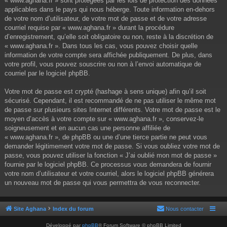
« www.aghana.fr » sont protégées par les lois de protection des données
applicables dans le pays qui nous héberge. Toute information en-dehors
de votre nom d’utilisateur, de votre mot de passe et de votre adresse
courriel requise par « www.aghana.fr » durant la procédure
d’enregistrement, qu’elle soit obligatoire ou non, reste à la discrétion de
« www.aghana.fr ». Dans tous les cas, vous pouvez choisir quelle
information de votre compte sera affichée publiquement. De plus, dans
votre profil, vous pouvez souscrire ou non à l’envoi automatique de
courriel par le logiciel phpBB.
Votre mot de passe est crypté (hashage à sens unique) afin qu’il soit
sécurisé. Cependant, il est recommandé de ne pas utiliser le même mot
de passe sur plusieurs sites Internet différents. Votre mot de passe est le
moyen d’accès à votre compte sur « www.aghana.fr », conservez-le
soigneusement et en aucun cas une personne affiliée de
« www.aghana.fr », de phpBB ou une d’une tierce partie ne peut vous
demander légitimement votre mot de passe. Si vous oubliez votre mot de
passe, vous pouvez utiliser la fonction « J’ai oublié mon mot de passe »
fournie par le logiciel phpBB. Ce processus vous demandera de fournir
votre nom d’utilisateur et votre courriel, alors le logiciel phpBB générera
un nouveau mot de passe qui vous permettra de vous reconnecter.
Site Aghana
Index du forum
Nous contacter
Développé par
phpBB
® Forum Software © phpBB Limited