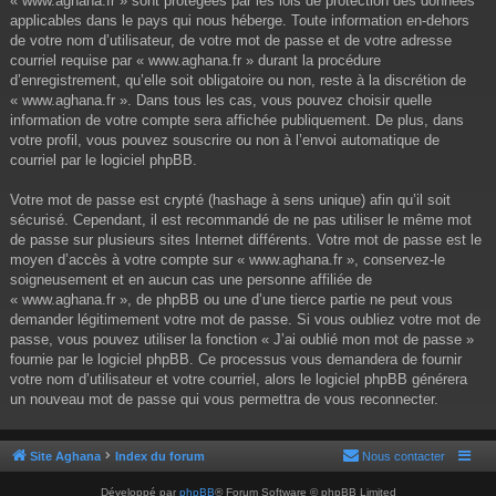
« www.aghana.fr » sont protégées par les lois de protection des données
applicables dans le pays qui nous héberge. Toute information en-dehors
de votre nom d’utilisateur, de votre mot de passe et de votre adresse
courriel requise par « www.aghana.fr » durant la procédure
d’enregistrement, qu’elle soit obligatoire ou non, reste à la discrétion de
« www.aghana.fr ». Dans tous les cas, vous pouvez choisir quelle
information de votre compte sera affichée publiquement. De plus, dans
votre profil, vous pouvez souscrire ou non à l’envoi automatique de
courriel par le logiciel phpBB.
Votre mot de passe est crypté (hashage à sens unique) afin qu’il soit
sécurisé. Cependant, il est recommandé de ne pas utiliser le même mot
de passe sur plusieurs sites Internet différents. Votre mot de passe est le
moyen d’accès à votre compte sur « www.aghana.fr », conservez-le
soigneusement et en aucun cas une personne affiliée de
« www.aghana.fr », de phpBB ou une d’une tierce partie ne peut vous
demander légitimement votre mot de passe. Si vous oubliez votre mot de
passe, vous pouvez utiliser la fonction « J’ai oublié mon mot de passe »
fournie par le logiciel phpBB. Ce processus vous demandera de fournir
votre nom d’utilisateur et votre courriel, alors le logiciel phpBB générera
un nouveau mot de passe qui vous permettra de vous reconnecter.
Site Aghana
Index du forum
Nous contacter
Développé par
phpBB
® Forum Software © phpBB Limited