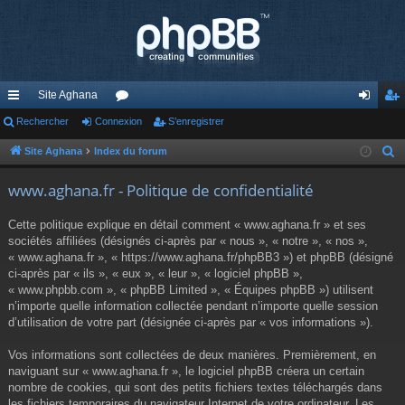
Site Aghana
cc
Rechercher
Connexion
or
S’enregistrer
on
’e
ès
u
ne
nr
Site Aghana
Index du forum
R
e
ra
m
xi
eg
www.aghana.fr - Politique de confidentialité
c
pi
s
on
ist
h
Cette politique explique en détail comment « www.aghana.fr » et ses
de
re
e
sociétés affiliées (désignés ci-après par « nous », « notre », « nos »,
r
« www.aghana.fr », « https://www.aghana.fr/phpBB3 ») et phpBB (désigné
r
c
ci-après par « ils », « eux », « leur », « logiciel phpBB »,
« www.phpbb.com », « phpBB Limited », « Équipes phpBB ») utilisent
h
n’importe quelle information collectée pendant n’importe quelle session
e
d’utilisation de votre part (désignée ci-après par « vos informations »).
r
Vos informations sont collectées de deux manières. Premièrement, en
naviguant sur « www.aghana.fr », le logiciel phpBB créera un certain
nombre de cookies, qui sont des petits fichiers textes téléchargés dans
les fichiers temporaires du navigateur Internet de votre ordinateur. Les