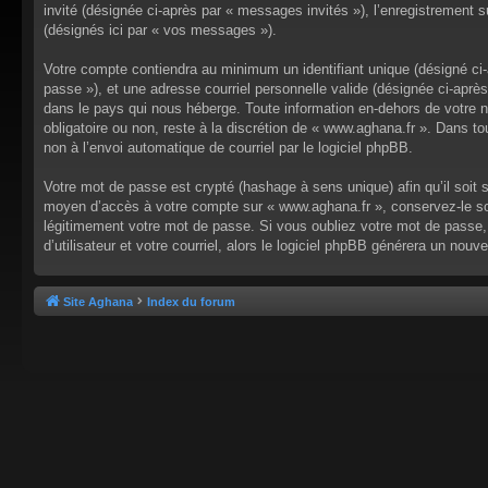
invité (désignée ci-après par « messages invités »), l’enregistrement
(désignés ici par « vos messages »).
Votre compte contiendra au minimum un identifiant unique (désigné ci-a
passe »), et une adresse courriel personnelle valide (désignée ci-aprè
dans le pays qui nous héberge. Toute information en-dehors de votre no
obligatoire ou non, reste à la discrétion de « www.aghana.fr ». Dans t
non à l’envoi automatique de courriel par le logiciel phpBB.
Votre mot de passe est crypté (hashage à sens unique) afin qu’il soit 
moyen d’accès à votre compte sur « www.aghana.fr », conservez-le so
légitimement votre mot de passe. Si vous oubliez votre mot de passe, 
d’utilisateur et votre courriel, alors le logiciel phpBB générera un n
Site Aghana
Index du forum