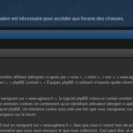
cation est nécessaire pour accéder aux forums des chasses.
ciétés affiliées (désignés ci-après par « nous », « notre », « nos », « www.a
om », « phpBB Limited », « Équipes phpBB ») utilisent n’importe quelle informa
aviguant sur « www.aghana.fr », le logiciel phpBB créera un certain nombre d
x premiers cookies ne contiennent qu’un identifiant utilisateur (désigné ci-aprè
iciel phpBB. Un troisième cookie sera créé une fois que vous naviguerez sur l
vigation sur le forum.
tout en naviguant sur « www.aghana.fr », bien que ceux-ci soient hors de po
formation que vous nous envoyez et que nous collectons. Ceci peut être, et n’e