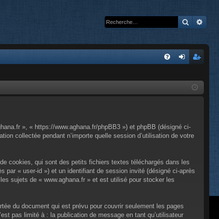
Recherc
Rech
A
FA
on
’e
Q
ne
nr
xi
eg
on
ist
ghana.fr », « https://www.aghana.fr/phpBB3 ») et phpBB (désigné ci-
re
tion collectée pendant n’importe quelle session d’utilisation de votre
r
e cookies, qui sont des petits fichiers textes téléchargés dans les
s par « user-id ») et un identifiant de session invité (désigné ci-après
es sujets de « www.aghana.fr » et est utilisé pour stocker les
rtée du document qui est prévu pour couvrir seulement les pages
st pas limité à : la publication de message en tant qu’utilisateur