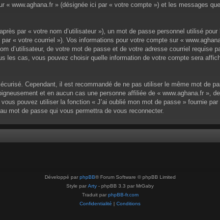
 sur « www.aghana.fr » (désignée ici par « votre compte ») et les messages qu
près par « votre nom d’utilisateur »), un mot de passe personnel utilisé pour
s par « votre courriel »). Vos informations pour votre compte sur « www.aghana
m d’utilisateur, de votre mot de passe et de votre adresse courriel requise pa
ous les cas, vous pouvez choisir quelle information de votre compte sera affi
sécurisé. Cependant, il est recommandé de ne pas utiliser le même mot de pass
igneusement et en aucun cas une personne affiliée de « www.aghana.fr », de
vous pouvez utiliser la fonction « J’ai oublié mon mot de passe » fournie pa
ouveau mot de passe qui vous permettra de vous reconnecter.
Développé par
phpBB
® Forum Software © phpBB Limited
Style par
Arty
- phpBB 3.3 par MrGaby
Traduit par
phpBB-fr.com
Confidentialité
|
Conditions