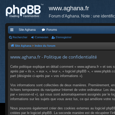
www.aghana.fr
Forum d'Aghana. Note : une identifi
Site Aghana
Forums
cc
Rechercher
Connexion
S’enregistrer
ès
Site Aghana
Index du forum
ra
www.aghana.fr - Politique de confidentialité
pi
Cette politique explique en détail comment « www.aghana.fr » et ses so
de
après par « ils », « eux », « leur », « logiciel phpBB », « www.phpbb.c
part (désignée ci-après par « vos informations »).
Vos informations sont collectées de deux manières. Premièrement, en n
fichiers temporaires du navigateur Internet de votre ordinateur. Les deu
par « session-id »), qui vous sont automatiquement assignés par le log
informations sur les sujets que vous avez lus, ce qui améliore votre na
Nous pouvons également créer des cookies externes au logiciel phpBB 
créées par le logiciel phpBB. La seconde manière est de récupérer l’in